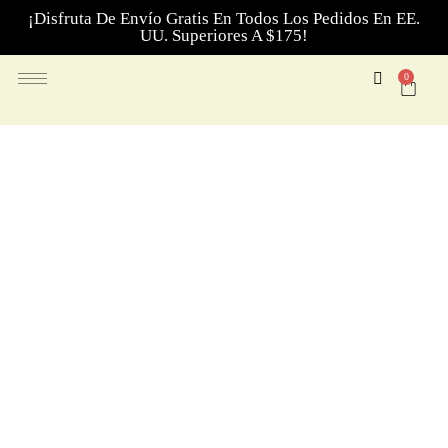
¡Disfruta De Envío Gratis En Todos Los Pedidos En EE.
UU. Superiores A $175!
0
Difusores fríos para
aceites esenciales:
aromatización sencilla y
eficaz
Nuestros difusores en frío para aceites esenciales no usan
calor ni agua, manteniendo los aromas puros y el
mantenimiento al mínimo. Perfectos para el hogar, la
oficina o espacios pequeños.